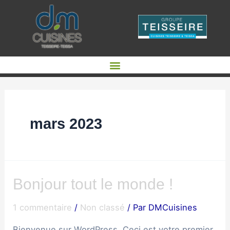
mars 2023
Bonjour tout le monde !
1 commentaire
/
Non classé
/ Par
DMCuisines
Bienvenue sur WordPress. Ceci est votre premier