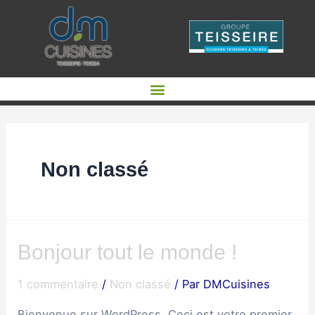
Non classé
Bonjour tout le monde !
1 commentaire
/
Non classé
/ Par
DMCuisines
Bienvenue sur WordPress. Ceci est votre premier